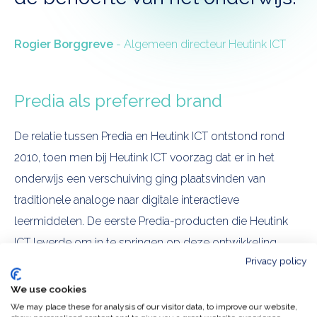
Rogier Borggreve
- Algemeen directeur Heutink ICT
Predia als preferred brand
De relatie tussen Predia en Heutink ICT ontstond rond
2010, toen men bij Heutink ICT voorzag dat er in het
onderwijs een verschuiving ging plaatsvinden van
traditionele analoge naar digitale interactieve
leermiddelen. De eerste Predia-producten die Heutink
ICT leverde om in te springen op deze ontwikkeling,
Privacy policy
waren digitale schoolborden. Na enkele jaren producten
van verschillende merken te hebben aangeboden, koos
We use cookies
Heutink ICT er in 2015 voor alléén nog Predia te leveren.
We may place these for analysis of our visitor data, to improve our website,