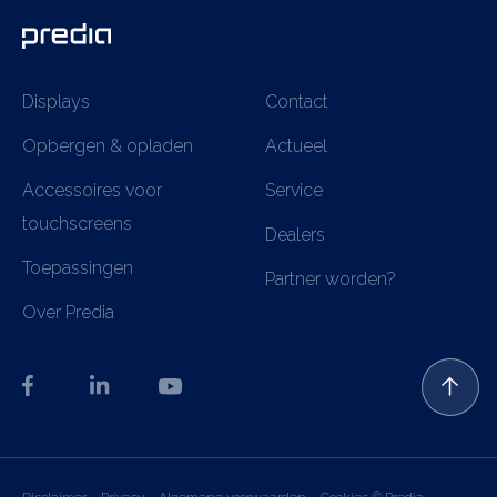
Displays
Contact
Opbergen & opladen
Actueel
Accessoires voor
Service
touchscreens
Dealers
Toepassingen
Partner worden?
Over Predia
Disclaimer
Privacy
Algemene voorwaarden
Cookies
© Predia