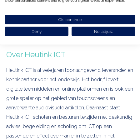
show personalised content and to give you a great website experience.
De keuze voor Predia als preferred brand werd vooral
gebaseerd op de samenstelling van het portfolio en de
Ok, continue
gunstige prijs-kwaliteitverhouding.
Deny
No, adjust
Over Heutink ICT
Heutink ICT is al vele jaren toonaangevend leverancier en
kennispartner voor het onderwijs. Het bedrijf levert
digitale leermiddelen en online platformen en is ook een
grote speler op het gebied van touchscreens en
aanverwante audiovisuele artikelen. Daarnaast staat
Heutink ICT scholen en besturen terzijde met deskundig
advies, begeleiding en scholing om ICT op een
passende en effectieve manier in te zetten in het