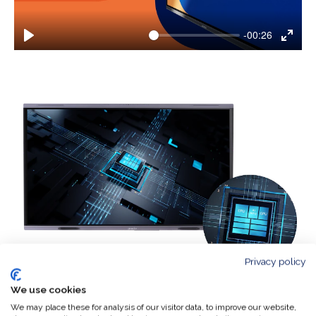
-00:26
Play
Enter
fulls
Privacy policy
We use cookies
Snelheid en flexibiliteit
We may place these for analysis of our visitor data, to improve our website,