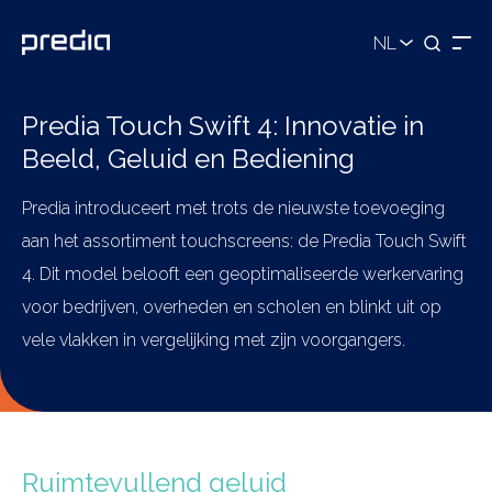
NL
Predia Touch Swift 4: Innovatie in
Beeld, Geluid en Bediening
Predia introduceert met trots de nieuwste toevoeging
aan het assortiment touchscreens: de Predia Touch Swift
4. Dit model belooft een geoptimaliseerde werkervaring
voor bedrijven, overheden en scholen en blinkt uit op
vele vlakken in vergelijking met zijn voorgangers.
Ruimtevullend geluid