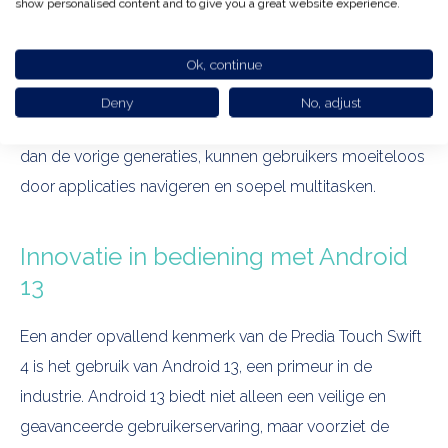
show personalised content and to give you a great website experience.
De
Predia Touch Swift 4
is niet alleen een visueel pareltje
Ok, continue
maar blinkt ook uit op het gebied van snelheid. Het
scherm is aanzienlijk versneld om de gebruikerservaring
Deny
No, adjust
te optimaliseren. Met een snelheid die 50% hoger ligt
dan de vorige generaties, kunnen gebruikers moeiteloos
door applicaties navigeren en soepel multitasken.
Innovatie in bediening met Android
13
Een ander opvallend kenmerk van de Predia Touch Swift
4 is het gebruik van Android 13, een primeur in de
industrie. Android 13 biedt niet alleen een veilige en
geavanceerde gebruikerservaring, maar voorziet de