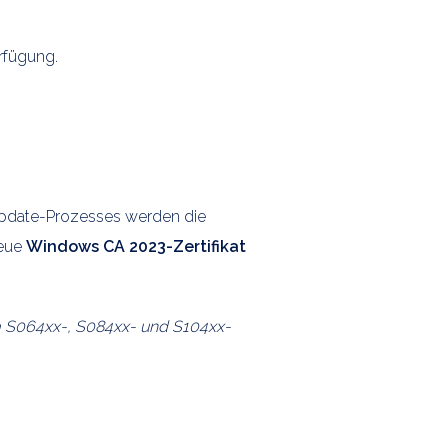
rfügung.
 Update-Prozesses werden die
neue
Windows CA 2023-Zertifikat
a S064xx-, S084xx- und S104xx-