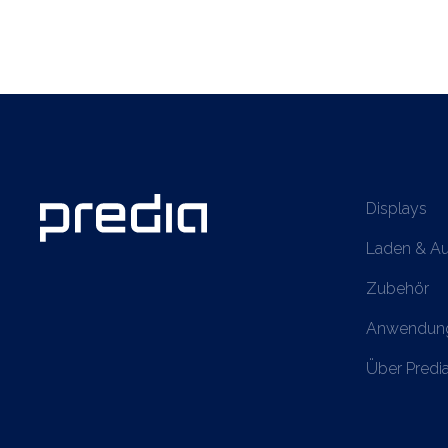
Displays
Laden & A
Zubehör
Anwendun
Über Predi