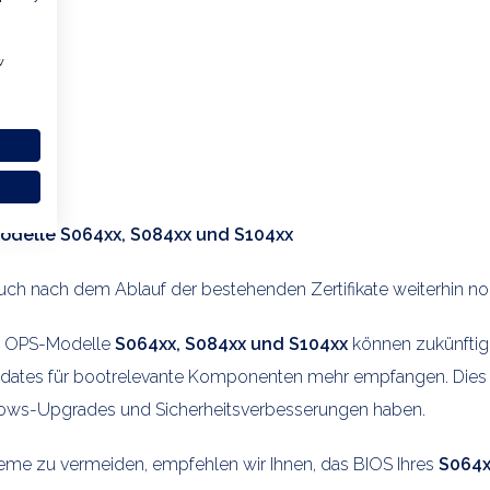
w
Modelle S064xx, S084xx und S104xx
ch nach dem Ablauf der bestehenden Zertifikate weiterhin nor
dia OPS-Modelle
S064xx, S084xx und S104xx
können zukünftig
pdates für bootrelevante Komponenten mehr empfangen. Dies 
ndows-Upgrades und Sicherheitsverbesserungen haben.
eme zu vermeiden, empfehlen wir Ihnen, das BIOS Ihres
S064x