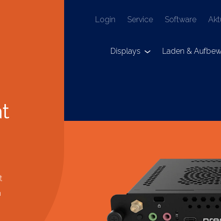
Login
Service
Software
Akt
Displays
Laden & Aufbew
t
t
n