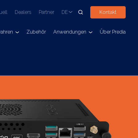
uell
Dealers
Partner
DE
Kontakt
ahren
Zubehör
Anwendungen
Über Predia