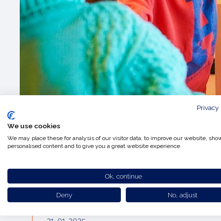
Privacy
We use cookies
We may place these for analysis of our visitor data, to improve our website, sho
personalised content and to give you a great website experience.
Nachrichten
Gynzy und Predia starte
Ok, continue
App speziell für Predia-
Deny
No, adjust
21-01-2025