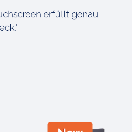
uchscreen erfüllt genau
eck."